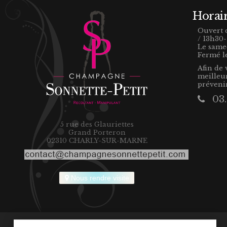
Horai
Ouvert 
/ 13h30
Le samed
Fermé l
Afin de 
meilleu
prévenir
03.2
5 rue des Glauriettes
Grand Porteron
02310 CHARLY-SUR-MARNE
Nous rendre visite