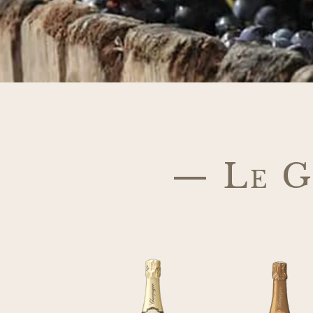
— Le G