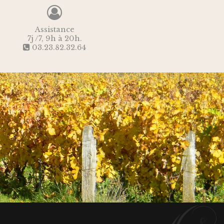
Assistance
7j /7, 9h à 20h.
03.23.82.32.64