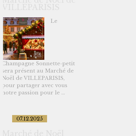
Marché de Noël de
VILLEPARISIS
Le
Champagne Sonnette-petit
sera présent au Marché de
Noël de VILLEPARISIS,
pour partager avec vous
notre passion pour le ...
07.12.2025
Marché de Noël