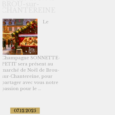
BROU-sur-
CHANTEREINE
Le
Champagne SONNETTE-
PETIT sera présent au
marché de Noël de Brou-
sur-Chantereine, pour
partager avec vous notre
passion pour le ...
07.12.2025