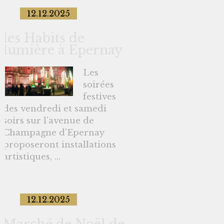
12.12.2025
les Habits de
lumière à Epernay
Les
soirées
festives
des vendredi et samedi
soirs sur l’avenue de
Champagne d'Epernay
proposeront installations
artistiques, ...
12.12.2025