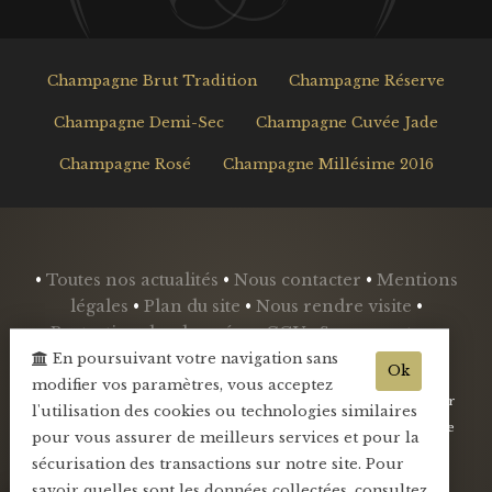
Champagne Brut Tradition
Champagne Réserve
Champagne Demi-Sec
Champagne Cuvée Jade
Champagne Rosé
Champagne Millésime 2016
•
Toutes nos actualités
•
Nous contacter
•
Mentions
légales
•
Plan du site
•
Nous rendre visite
•
Protection des données
•
CGV
•
Se connecter
•
Mini-blog
•
En poursuivant votre navigation sans
Ok
modifier vos paramètres, vous acceptez
- L'abus d'alcool est dangereux pour la santé, sachez consommer
l'utilisation des cookies ou technologies similaires
avec modération - La vente d'alcool est interdite aux mineurs de
pour vous assurer de meilleurs services et pour la
-18ans -
sécurisation des transactions sur notre site. Pour
savoir quelles sont les données collectées, consultez