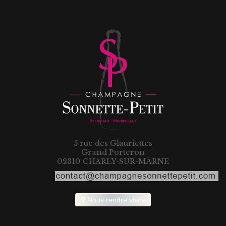
5 rue des Glauriettes
Grand Porteron
02310 CHARLY-SUR-MARNE
Nous rendre visite