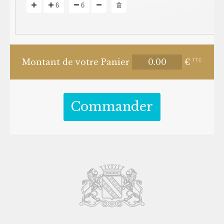
6
6
Montant de votre Panier
€
TTC
Commander