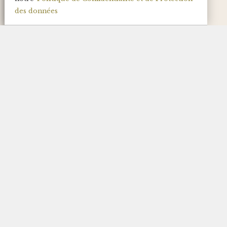
des données
Champagne Millésime
2016
Commander en ligne
Simple, rapide, sécurisé
Commandez en ligne
Réglez en toute sécurité