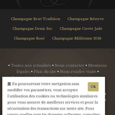
Champagne Brut Tradition
Champagne Réserve
Champagne Demi-Sec
Champagne Cuvée Jade
Champagne Rosé
Champagne Millésime 2016
•
Toutes nos actualités
•
Nous contacter
•
Mentions
légales
•
Plan du site
•
Nous rendre visite
•
Protection des données
•
CGV
•
Se connecter
•
Mini-blog
•
En poursuivant votre navigation sans
Ok
modifier vos paramètres, vous acceptez
- L'abus d'alcool est dangereux pour la santé, sachez consommer
l'utilisation des cookies ou technologies similaires
avec modération - La vente d'alcool est interdite aux mineurs de
pour vous assurer de meilleurs services et pour la
-18ans -
sécurisation des transactions sur notre site. Pour
savoir quelles sont les données collectées, consultez