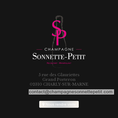
5 rue des Glauriettes
Grand Porteron
02310 CHARLY-SUR-MARNE
Nous rendre visite