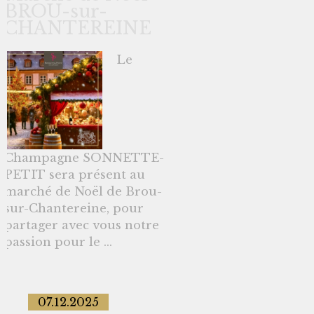
BROU-sur-
CHANTEREINE
Le
Champagne SONNETTE-
PETIT sera présent au
marché de Noël de Brou-
sur-Chantereine, pour
partager avec vous notre
passion pour le ...
07.12.2025