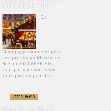
Marché de Noël de
VILLEPARISIS
Le
Champagne Sonnette-petit
sera présent au Marché de
Noël de VILLEPARISIS,
pour partager avec vous
notre passion pour le ...
07.12.2025
Marché de Noël