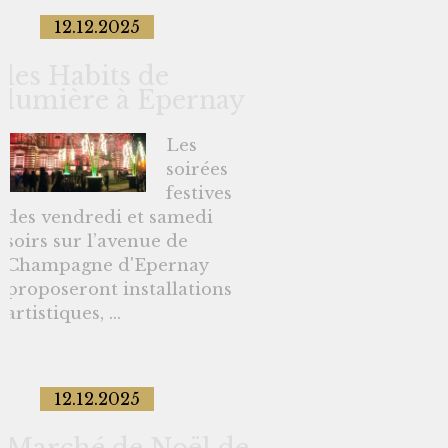
12.12.2025
les Habits de
lumière à Epernay
Les
soirées
festives
des vendredi et samedi
soirs sur l’avenue de
Champagne d'Epernay
proposeront installations
artistiques, ...
12.12.2025